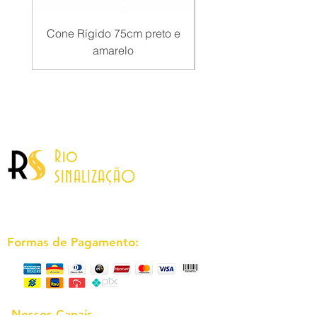
Cone Rígido 75cm preto e
Pedestal Inox Faixa Re
amarelo
Contato
Rio
SINALIZAÇÃO
Formas de Pagamento:
Nossos Canais