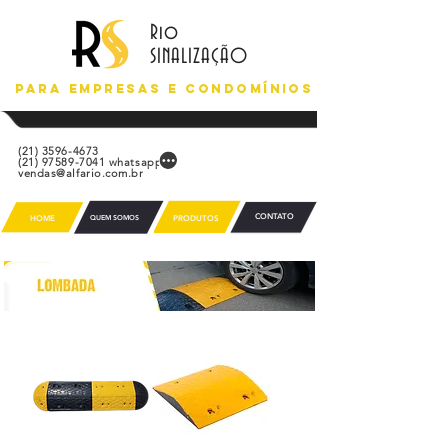
Rio
SINALIZAÇÃO
Para empresas e condomínios
(21) 3596-4673
(21) 97589-7041
whatsapp
vendas@alfario.com.br
CONTATO
HOME
QUEM SOMOS
PRODUTOS