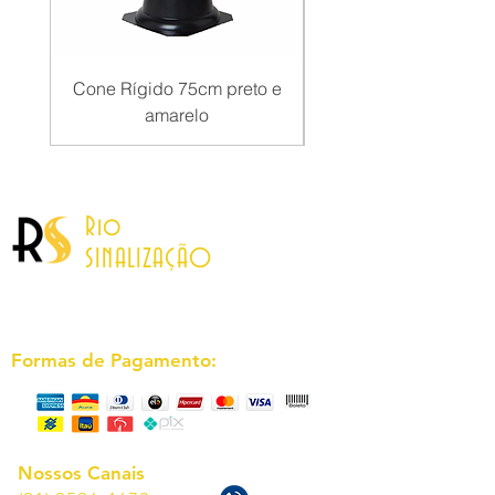
Cone Rígido 75cm preto e
Pedestal Inox Faixa Re
amarelo
Rio
SINALIZAÇÃO
Formas de Pagamento:
Nossos Canais