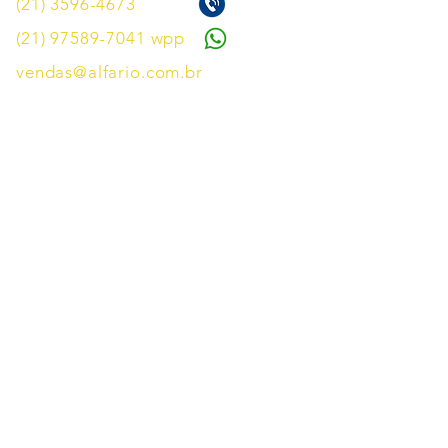
(21) 3596-4673
(21) 97589-7041
wpp
vendas@alfario.com.br
Mapa do Site
Lombada de Borracha Modular
Tachão e Tacha
Cone de Sinalização
Balizador de Sinalização
Barreira de Sinalização
Barreira Pantográfica
Protetor de Quina para garagem
Bate Roda
Cavalete de Sinalização
Pedestal Organizador de Fila
Blog Lombada de Borracha Modular
Blog Tachão de Sinalização