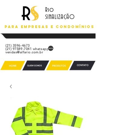
Rio
SINALIZAÇÃO
Para empresas e condomínios
(21) 3596-4673
(21) 97589-7041
whatsapp
vendas@alfario.com.br
CONTATO
HOME
QUEM SOMOS
PRODUTOS